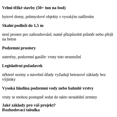
Velmi těžké stavby (50+ tun na bod)
bytové domy, průmyslové objekty s vysokým zatížením
Skalní podloží do 1,5 m
není prostor pro zašroubování; nutné přizpůsobit průměr nebo přejít
na beton
Podzemní prostory
suterény, podzemní garáže: vruty toto neumožní
Legislativní požadavek
některé normy a stavební úřady vyžadují betonové základy bez
výjimky
Vysoká hladina podzemní vody nebo bahnité vrstvy
vruty se mohou postupně sedat do takto nestabilní zeminy
Jaké základy pro váš projekt?
Rozhodovací tabulka