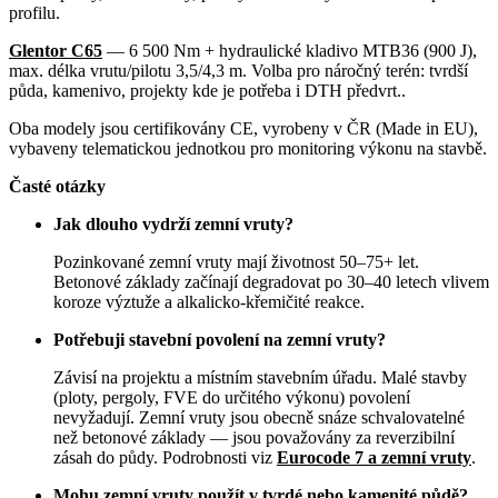
profilu.
Glentor C65
— 6 500 Nm + hydraulické kladivo MTB36 (900 J),
max. délka vrutu/pilotu 3,5/4,3 m. Volba pro náročný terén: tvrdší
půda, kamenivo, projekty kde je potřeba i DTH předvrt..
Oba modely jsou certifikovány CE, vyrobeny v ČR (Made in EU),
vybaveny telematickou jednotkou pro monitoring výkonu na stavbě.
Časté otázky
Jak dlouho vydrží zemní vruty?
Pozinkované zemní vruty mají životnost 50–75+ let.
Betonové základy začínají degradovat po 30–40 letech vlivem
koroze výztuže a alkalicko-křemičité reakce.
Potřebuji stavební povolení na zemní vruty?
Závisí na projektu a místním stavebním úřadu. Malé stavby
(ploty, pergoly, FVE do určitého výkonu) povolení
nevyžadují. Zemní vruty jsou obecně snáze schvalovatelné
než betonové základy — jsou považovány za reverzibilní
zásah do půdy. Podrobnosti viz
Eurocode 7 a zemní vruty
.
Mohu zemní vruty použít v tvrdé nebo kamenité půdě?