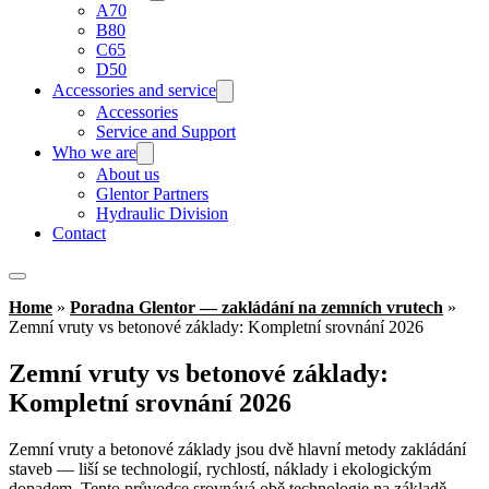
A70
B80
C65
D50
Accessories and service
Accessories
Service and Support
Who we are
About us
Glentor Partners
Hydraulic Division
Contact
Home
»
Poradna Glentor — zakládání na zemních vrutech
»
Zemní vruty vs betonové základy: Kompletní srovnání 2026
Zemní vruty vs betonové základy:
Kompletní srovnání 2026
Zemní vruty a betonové základy jsou dvě hlavní metody zakládání
staveb — liší se technologií, rychlostí, náklady i ekologickým
dopadem. Tento průvodce srovnává obě technologie na základě