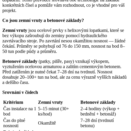
konkrétních čísel a pomůže vám rozhodnout, co je vhodné pro váš
projekt.
Co jsou zemní vruty a betonové základy?
Zemní vruty
jsou ocelové prvky s helixovými lopatkami, které se
bez výkopu zašroubují do zeminy pomocí hydraulického
zavrtávacího stroje. Po zavrtání nesou okamžitou nosnost — žádné
čekání. Průměry se pohybují od 76 do 150 mm, nosnost na bod 8–
50 tun podle půdy a průměru.
Betonové základy
(patky, pilíře, pasy) vznikají výkopem,
vyztužením ocelovou armaturou a zalitím cementovým betonem.
Před zatížením je nutné čekat 7–28 dní na tvrdnutí. Nosnost
dosahuje 20–100+ tun na bod, ale za cenu výrazně vyšších nákladů
a delšího času.
Srovnání v číslech
Kritérium
Zemní vruty
Betonové základy
Čas instalace na 1
5–15 minut (30+
2–4 hodiny (výkop +
bod
ks/hod)
bednění + betonáž)
Čas do plné
7–28 dní (tvrdnutí
Okamžitě
nosnosti
betonu)