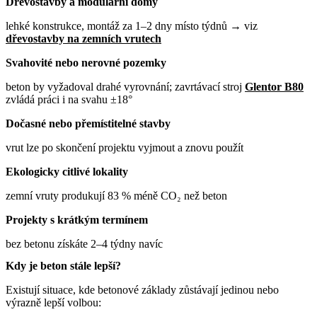
Dřevostavby a modulární domy
lehké konstrukce, montáž za 1–2 dny místo týdnů → viz
dřevostavby na zemních vrutech
Svahovité nebo nerovné pozemky
beton by vyžadoval drahé vyrovnání; zavrtávací stroj
Glentor B80
zvládá práci i na svahu ±18°
Dočasné nebo přemístitelné stavby
vrut lze po skončení projektu vyjmout a znovu použít
Ekologicky citlivé lokality
zemní vruty produkují 83 % méně CO₂ než beton
Projekty s krátkým termínem
bez betonu získáte 2–4 týdny navíc
Kdy je beton stále lepší?
Existují situace, kde betonové základy zůstávají jedinou nebo
výrazně lepší volbou: