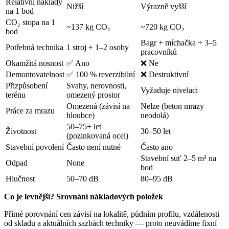
Relativní náklady
Nižší
Výrazně vyšší
na 1 bod
CO₂ stopa na 1
~137 kg CO₂
~720 kg CO₂
bod
Bagr + míchačka + 3–5
Potřebná technika
1 stroj + 1–2 osoby
pracovníků
Okamžitá nosnost
✅ Ano
❌ Ne
Demontovatelnost
✅ 100 % reverzibilní
❌ Destruktivní
Přizpůsobení
Svahy, nerovnosti,
Vyžaduje nivelaci
terénu
omezený prostor
Omezená (závisí na
Nelze (beton mrazy
Práce za mrazu
hloubce)
neodolá)
50–75+ let
Životnost
30–50 let
(pozinkovaná ocel)
Stavební povolení
Často není nutné
Často ano
Stavební suť 2–5 m³ na
Odpad
None
bod
Hlučnost
50–70 dB
80–95 dB
Co je levnější? Srovnání nákladových položek
Přímé porovnání cen závisí na lokalitě, půdním profilu, vzdálenosti
od skladu a aktuálních sazbách techniky — proto neuvádíme fixní