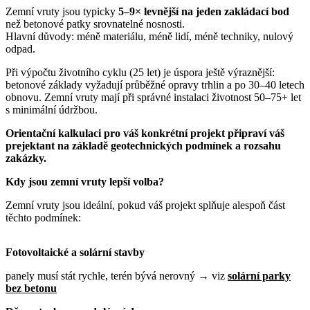
Zemní vruty jsou typicky
5–9× levnější na jeden zakládací bod
než betonové patky srovnatelné nosnosti.
Hlavní důvody: méně materiálu, méně lidí, méně techniky, nulový
odpad.
Při výpočtu životního cyklu (25 let) je úspora ještě výraznější:
betonové základy vyžadují průběžné opravy trhlin a po 30–40 letech
obnovu. Zemní vruty mají při správné instalaci životnost 50–75+ let
s minimální údržbou.
Orientační kalkulaci pro váš konkrétní projekt připraví váš
prejektant na základě geotechnických podmínek a rozsahu
zakázky.
Kdy jsou zemní vruty lepší volba?
Zemní vruty jsou ideální, pokud váš projekt splňuje alespoň část
těchto podmínek:
Fotovoltaické a solární stavby
panely musí stát rychle, terén bývá nerovný → viz
solární parky
bez betonu