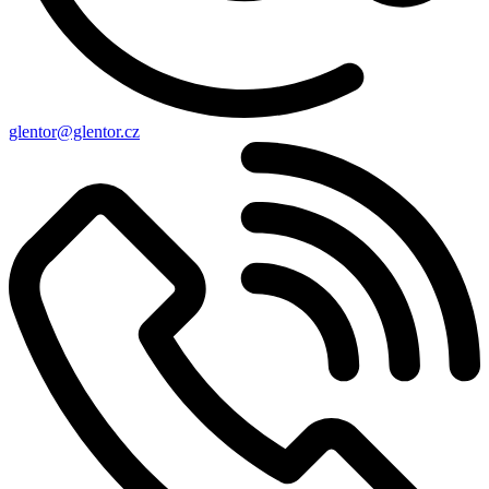
glentor@glentor.cz