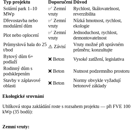
Typ projektu
Doporučení
Důvod
Solární park 1–10
✅ Zemní
Rychlost, škálovatelnost,
MWp
vruty
reverzibilita
Dřevostavba nebo
✅ Zemní
Nízká hmotnost, rychlost,
modulární dům
vruty
ekologie
✅ Zemní
Jednoduchost, rychlost,
Plot nebo oplocení
vruty
demontovatelnost
Průmyslová hala do 25
Vruty možné při správném
⚠️ Závisí
t/bod
průměru; konzultujte
Bytový dům 6+
❌ Beton
Vysoké zatížení, legislativa
podlaží
Rodinný dům s
❌ Beton
Nutnost podzemního prostoru
podsklepením
Stavby v záplavové
Normy obvykle vyžadují
❌ Beton
oblasti
betonové základy
Ekologické srovnání
Uhlíková stopa zakládání roste s rozsahem projektu — při FVE 100
kWp (35 bodů):
Zemní vruty: