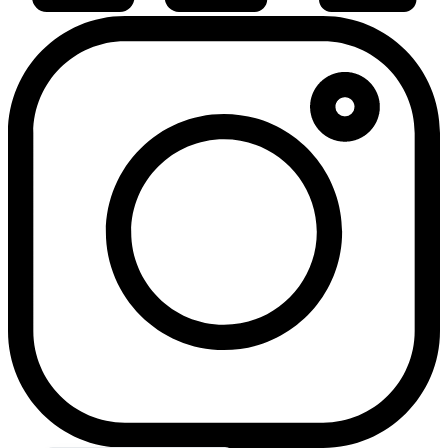
Български
Română
Tiếng Việt
Українська
Español
Français
Polski
Deutsch (Schweiz)
Deutsch (Österreich)
Deutsch
English
Čeština