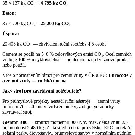
35 × 137 kg CO₂ =
4 795 kg CO₂
Beton:
35 × 720 kg CO₂ =
25 200 kg CO₂
Úspora:
20 405 kg CO₂ — ekvivalent roční spotřeby 4,5 osoby
Cement se podílí na 5–8 % celosvětových emisí CO₂. Ocel zemních
vrutů je 100 % recyklovatelná — po demontáži ji lze znovu prodat
nebo použít.
Více o normativním rámci pro zemní vruty v ČR a EU:
Eurocode 7
a zemní vruty — co říká norma
Jaký stroj pro zavrtávání potřebujete?
Pro průmyslové projekty nestačí ruční nástroje — zemní vruty
průměru 76–150 mm v tvrdší zemině vyžadují hydraulický
zavrtávací stroj.
Glentor B80
— krouticí moment 8 000 Nm, max. délka vrutu 2,5
m, hmotnost 2 480 kg. Zlatá střední cesta pro většinu EPC projektů:
solární parky, dřevostavby, průmyslové stavby v normálním půdním