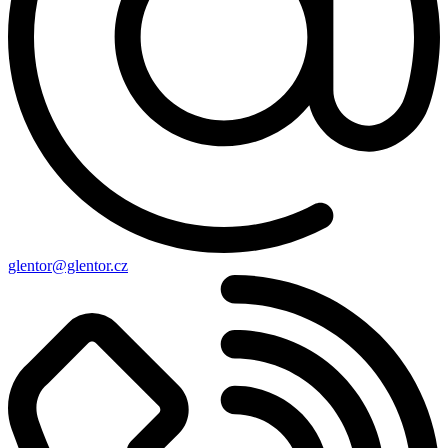
glentor@glentor.cz