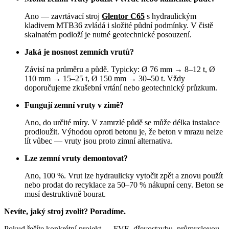
Ano — zavrtávací stroj
Glentor C65
s hydraulickým
kladivem MTB36 zvládá i složité půdní podmínky. V čistě
skalnatém podloží je nutné geotechnické posouzení.
Jaká je nosnost zemních vrutů?
Závisí na průměru a půdě. Typicky: Ø 76 mm → 8–12 t, Ø
110 mm → 15–25 t, Ø 150 mm → 30–50 t. Vždy
doporučujeme zkušební vrtání nebo geotechnický průzkum.
Fungují zemní vruty v zimě?
Ano, do určité míry. V zamrzlé půdě se může délka instalace
prodloužit. Výhodou oproti betonu je, že beton v mrazu nelze
lít vůbec — vruty jsou proto zimní alternativa.
Lze zemní vruty demontovat?
Ano, 100 %. Vrut lze hydraulicky vytočit zpět a znovu použít
nebo prodat do recyklace za 50–70 % nákupní ceny. Beton se
musí destruktivně bourat.
Nevíte, jaký stroj zvolit? Poradíme.
Pokud řešíte konkrétní projekt — FVE, dřevostavbu, průmyslovou