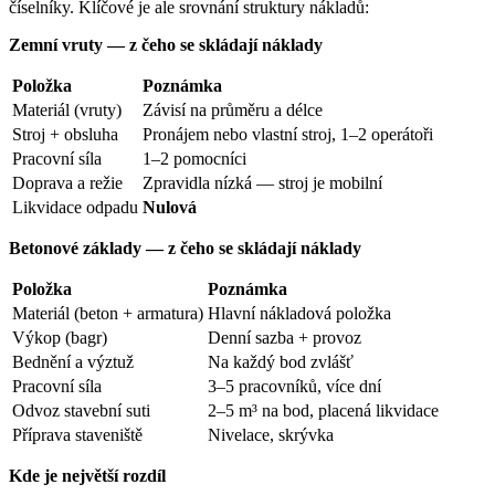
číselníky. Klíčové je ale srovnání struktury nákladů:
Zemní vruty — z čeho se skládají náklady
Položka
Poznámka
Materiál (vruty)
Závisí na průměru a délce
Stroj + obsluha
Pronájem nebo vlastní stroj, 1–2 operátoři
Pracovní síla
1–2 pomocníci
Doprava a režie
Zpravidla nízká — stroj je mobilní
Likvidace odpadu
Nulová
Betonové základy — z čeho se skládají náklady
Položka
Poznámka
Materiál (beton + armatura)
Hlavní nákladová položka
Výkop (bagr)
Denní sazba + provoz
Bednění a výztuž
Na každý bod zvlášť
Pracovní síla
3–5 pracovníků, více dní
Odvoz stavební suti
2–5 m³ na bod, placená likvidace
Příprava staveniště
Nivelace, skrývka
Kde je největší rozdíl