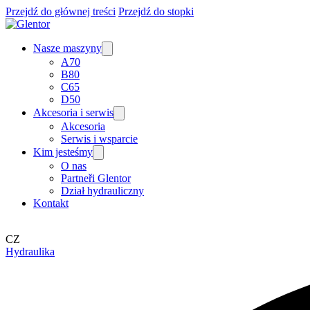
Przejdź do głównej treści
Przejdź do stopki
Nasze maszyny
A70
B80
C65
D50
Akcesoria i serwis
Akcesoria
Serwis i wsparcie
Kim jesteśmy
O nas
Partneři Glentor
Dział hydrauliczny
Kontakt
CZ
Hydraulika