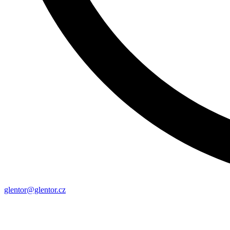
glentor@glentor.cz