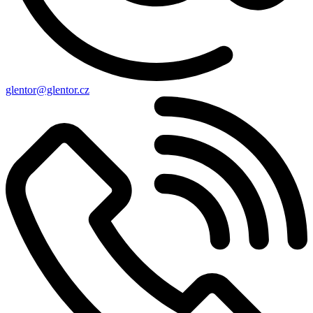
glentor@glentor.cz