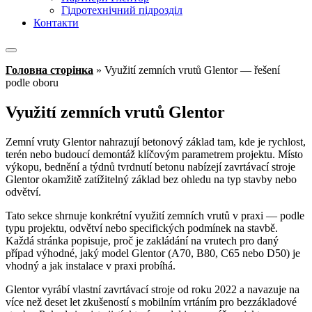
Гідротехнічний підрозділ
Контакти
Головна сторінка
»
Využití zemních vrutů Glentor — řešení
podle oboru
Využití zemních vrutů Glentor
Zemní vruty Glentor nahrazují betonový základ tam, kde je rychlost,
terén nebo budoucí demontáž klíčovým parametrem projektu. Místo
výkopu, bednění a týdnů tvrdnutí betonu nabízejí zavrtávací stroje
Glentor okamžitě zatížitelný základ bez ohledu na typ stavby nebo
odvětví.
Tato sekce shrnuje konkrétní využití zemních vrutů v praxi — podle
typu projektu, odvětví nebo specifických podmínek na stavbě.
Každá stránka popisuje, proč je zakládání na vrutech pro daný
případ výhodné, jaký model Glentor (A70, B80, C65 nebo D50) je
vhodný a jak instalace v praxi probíhá.
Glentor vyrábí vlastní zavrtávací stroje od roku 2022 a navazuje na
více než deset let zkušeností s mobilním vrtáním pro bezzákladové