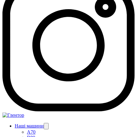
Наші машини
A70