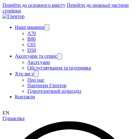
Перейти до основного вмісту
Перейти до нижньої частини
сторінки
Наші машини
A70
B80
C65
D50
Аксесуари та сервіс
Аксесуари
Обслуговування та підтримка
Хто ми є
Про нас
Партнери Глентор
Гідротехнічний підрозділ
Контакти
EN
Гідравліка