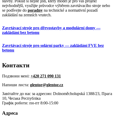
stavby. Pokud si nejste jistí, který model je pro váš projekt
nejvhodnější, využijte průvodce výběrem zavrtávacího stroje nebo
se podívejte do
poradny
na technické a normativní pozadí
zakládání na zemních vrutech.
Zavrtávací stroje pro dřevostavby a modulární domy —
zakládání bez betonu
Zavrtávací stroje pro solární parky — zakládání FVE bez
betonu
Контакти
Подзвони мені:
+420 271 090 131
Напиши листа:
glentor@glentor.cz
Завітайте до нас за адресою: Dolnoměcholupská 1388/23, Прага
10, Чеська Республіка
Графік роботи: пн-пт 8:00-15:00
Адреса