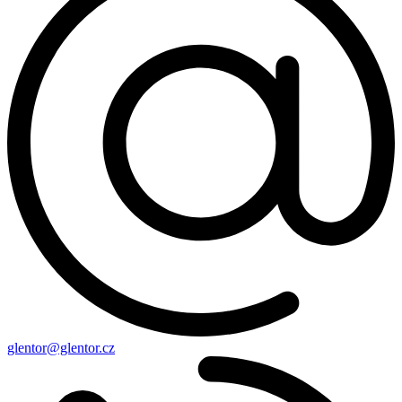
glentor@glentor.cz