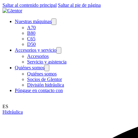
Saltar al contenido principal
Saltar al pie de página
Nuestras máquinas
A70
B80
C65
D50
Accesorios y servicio
Accesorios
Servicio y asistencia
Quiénes somos
Quiénes somos
Socios de Glentor
División hidráulica
Póngase en contacto con
ES
Hidráulica